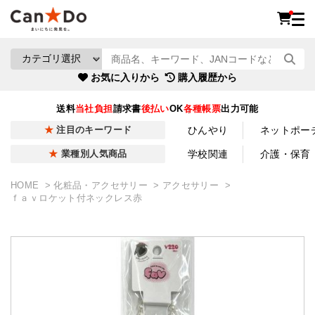
お気に入りから
購入履歴から
送料
当社負担
請求書
後払い
OK
各種帳票
出力可能
ひんやり
ネットポー
注目のキーワード
学校関連
介護・保育
業種別人気商品
HOME
化粧品・アクセサリー
アクセサリー
ｆａｖロケット付ネックレス赤