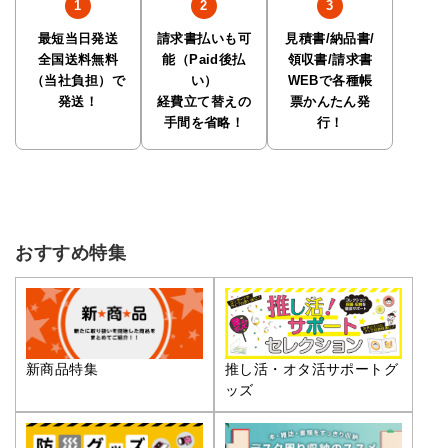
最短当日発送
請求書払いも可
見積書/納品書/
全国送料無料
能（Paid後払
領収書/請求書
（当社負担）で
い）
WEBで各種帳
発送！
経費立て替えの
票かんたん発
手間を省略！
行！
おすすめ特集
推し活・オタ活サポートグ
新商品特集
ッズ