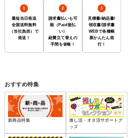
最短当日発送
請求書払いも可
見積書/納品書/
全国送料無料
能（Paid後払
領収書/請求書
（当社負担）で
い）
WEBで各種帳
発送！
経費立て替えの
票かんたん発
手間を省略！
行！
おすすめ特集
推し活・オタ活サポートグ
新商品特集
ッズ