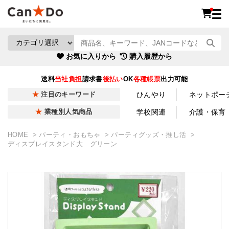
お気に入りから
購入履歴から
送料
当社負担
請求書
後払い
OK
各種帳票
出力可能
ひんやり
ネットポー
注目のキーワード
学校関連
介護・保育
業種別人気商品
HOME
パーティ・おもちゃ
パーティグッズ・推し活
ディスプレイスタンド大 グリーン