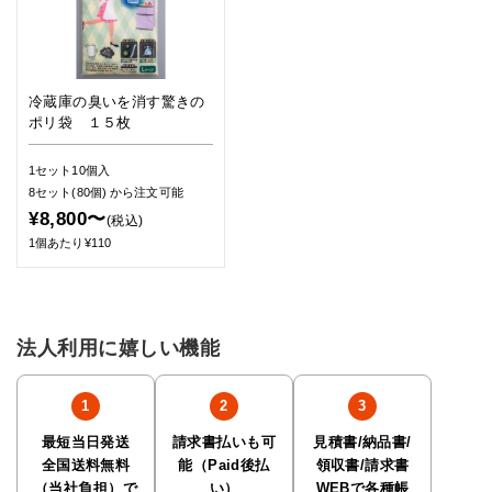
冷蔵庫の臭いを消す驚きの
ポリ袋 １５枚
1セット10個入
8セット(80個)
から注文可能
¥8,800〜
(税込)
1個あたり¥110
法人利用に嬉しい機能
最短当日発送
請求書払いも可
見積書/納品書/
全国送料無料
能（Paid後払
領収書/請求書
（当社負担）で
い）
WEBで各種帳