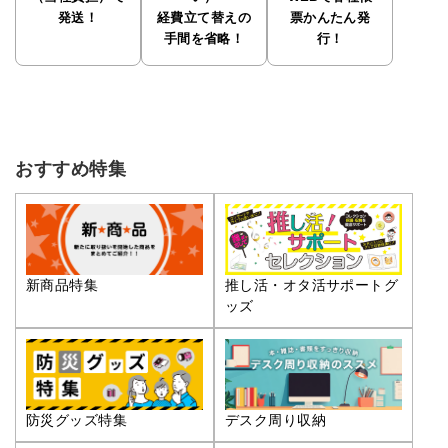
発送！
経費立て替えの
票かんたん発
手間を省略！
行！
おすすめ特集
推し活・オタ活サポートグ
新商品特集
ッズ
防災グッズ特集
デスク周り収納