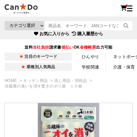
お気に入りから
購入履歴から
送料
当社負担
請求書
後払い
OK
各種帳票
出力可能
ひんやり
ネットポー
注目のキーワード
学校関連
介護・保育
業種別人気商品
HOME
キッチン用品
流し用品・消耗品
冷蔵庫の臭いを消す驚きのポリ袋 １５枚