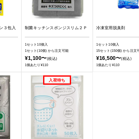
ン３包入
制菌キッチンスポンジスリム２Ｐ
冷凍室用脱臭剤
1セット10個入
1セット10個入
1セット(10個)
から注文可能
15セット(150個)
から注文
¥1,100〜
¥16,500〜
(税込)
(税込)
1個あたり¥110
1個あたり¥110