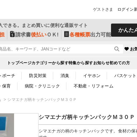
ゲストさま
ログイン
入できる。まとめ買いに便利な通販サイト
かんた
担
請求書
後払い
ＯＫ!
各種帳票
出力可能
お
トップページ
カテゴリーから探す
特集から探す
お知らせ
初めての方
トポーチ
防災対策
消臭
イヤホン
バスケット
・保育
病院・クリニック
不動産・リフォーム
品
シマエナガ柄キッチンパックＭ３０Ｐ
シマエナガ柄キッチンパックＭ３０Ｐ
シマエナガの柄のキッチンパックです。食材の保