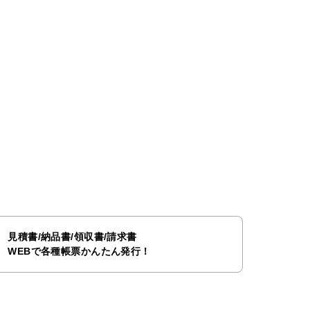
見積書/納品書/領収書/請求書
WEBで各種帳票かんたん発行！