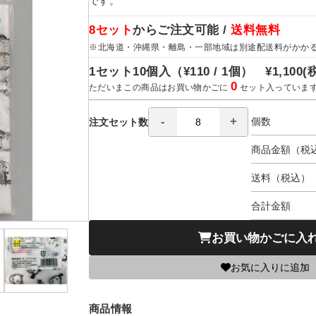
です。
8セット
からご注文可能 /
送料無料
※北海道・沖縄県・離島・一部地域は別途配送料がかか
1セット10個入（
¥110 / 1個）
¥1,100
(
0
ただいまこの商品はお買い物かごに
セット入っていま
個数
注文セット数
商品金額（税
送料（税込）
合計金額
お買い物かごに入
お気に入りに追加
商品情報