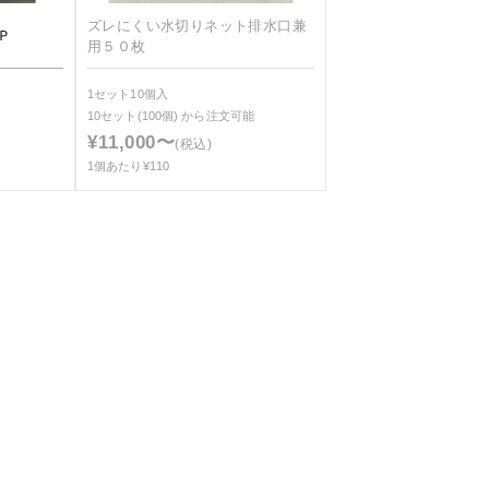
ズレにくい水切りネット排水口兼
Ｐ
用５０枚
1セット10個入
10セット(100個)
から注文可能
¥11,000〜
(税込)
1個あたり¥110