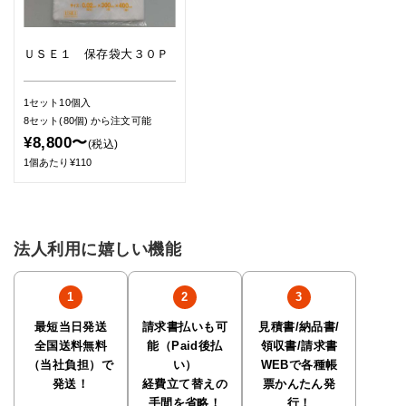
ＵＳＥ１ 保存袋大３０Ｐ
1セット10個入
8セット(80個)
から注文可能
¥8,800〜
(税込)
1個あたり¥110
法人利用に嬉しい機能
最短当日発送
請求書払いも可
見積書/納品書/
全国送料無料
能（Paid後払
領収書/請求書
（当社負担）で
い）
WEBで各種帳
発送！
経費立て替えの
票かんたん発
手間を省略！
行！