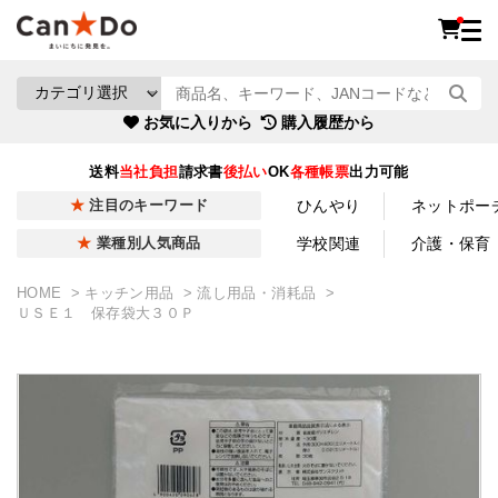
お気に入りから
購入履歴から
送料
当社負担
請求書
後払い
OK
各種帳票
出力可能
ひんやり
ネットポー
注目のキーワード
学校関連
介護・保育
業種別人気商品
HOME
キッチン用品
流し用品・消耗品
ＵＳＥ１ 保存袋大３０Ｐ