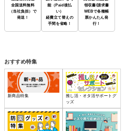
全国送料無料
能（Paid後払
領収書/請求書
（当社負担）で
い）
WEBで各種帳
発送！
経費立て替えの
票かんたん発
手間を省略！
行！
おすすめ特集
推し活・オタ活サポートグ
新商品特集
ッズ