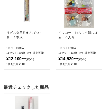
リビスタ三角えんぴつ４
イワコー おもしろ消しゴ
Ｂ ４本入
ム うんち
1セット10個入
1セット12個入
11セット(110個)
から注文可能
11セット(132個)
から注文可能
¥12,100〜
¥14,520〜
(税込)
(税込)
1個あたり¥110
1個あたり¥110
最近チェックした商品