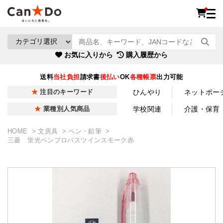
お気に入りから
購入履歴から
送料
当社負担
請求書
後払い
OK
各種帳票
出力可能
ひんやり
ネットポー
注目のキーワード
学校関連
介護・保育
業種別人気商品
HOME
文房具
ペン・鉛筆
三菱 蛍光ペンプロパスツインスモーク赤