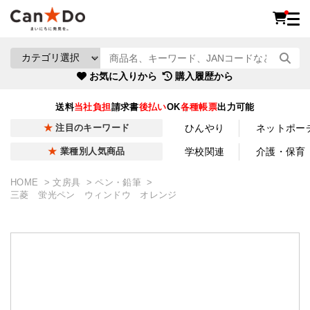
お気に入りから
購入履歴から
送料
当社負担
請求書
後払い
OK
各種帳票
出力可能
ひんやり
ネットポー
注目のキーワード
学校関連
介護・保育
業種別人気商品
HOME
文房具
ペン・鉛筆
三菱 蛍光ペン ウィンドウ オレンジ