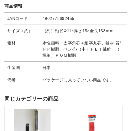
商品情報
JANコード
4902778692455
サイズ（約）
（約）軸径Φ11×厚さ15×全長138ｍｍ
素材
水性顔料・太字角芯＋細字丸芯、軸材 質/
ＰＰ樹脂、ペン芯/（中）ＰＥＴ繊維 （
極細）ＰＯＭ樹脂
生産国
日本
備考
パッケージに入っていない商品です。
同じカテゴリーの商品