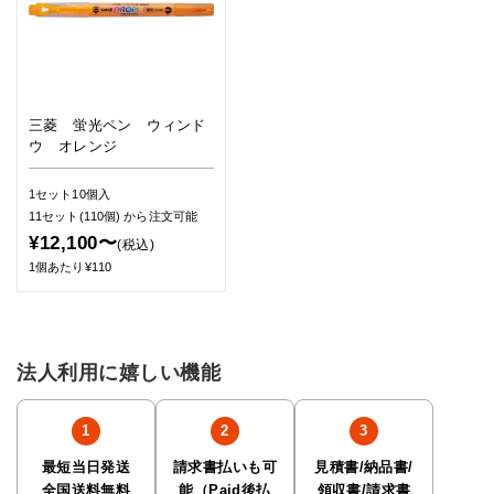
三菱 蛍光ペン ウィンド
ウ オレンジ
1セット10個入
11セット(110個)
から注文可能
¥12,100〜
(税込)
1個あたり¥110
法人利用に嬉しい機能
最短当日発送
請求書払いも可
見積書/納品書/
全国送料無料
能（Paid後払
領収書/請求書