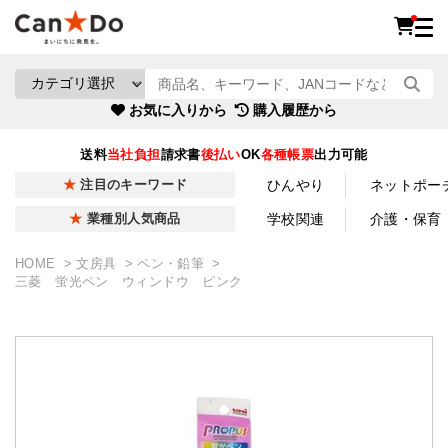
お気に入りから
購入履歴から
送料
当社負担
請求書
後払い
OK
各種帳票
出力可能
ひんやり
ネットポー
注目のキーワード
学校関連
介護・保育
業種別人気商品
HOME
文房具
ペン・鉛筆
三菱 蛍光ペン ウィンドウ ピンク