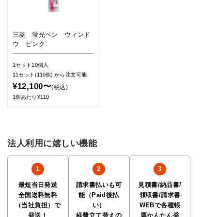
三菱 蛍光ペン ウィンド
ウ ピンク
1セット10個入
11セット(110個)
から注文可能
¥12,100〜
(税込)
1個あたり¥110
法人利用に嬉しい機能
最短当日発送
請求書払いも可
見積書/納品書/
全国送料無料
能（Paid後払
領収書/請求書
（当社負担）で
い）
WEBで各種帳
発送！
経費立て替えの
票かんたん発