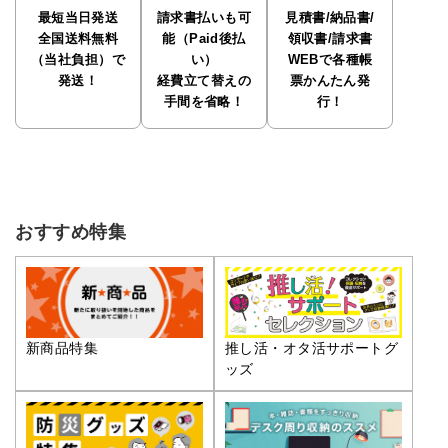
最短当日発送
請求書払いも可
見積書/納品書/
全国送料無料
能（Paid後払
領収書/請求書
（当社負担）で
い）
WEBで各種帳
発送！
経費立て替えの
票かんたん発
手間を省略！
行！
おすすめ特集
推し活・オタ活サポートグ
新商品特集
ッズ