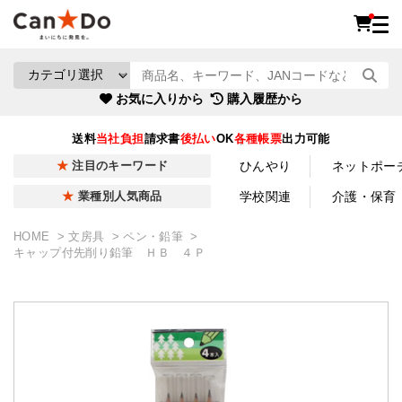
お気に入りから
購入履歴から
送料
当社負担
請求書
後払い
OK
各種帳票
出力可能
ひんやり
ネットポー
注目のキーワード
学校関連
介護・保育
業種別人気商品
HOME
文房具
ペン・鉛筆
キャップ付先削り鉛筆 ＨＢ ４Ｐ