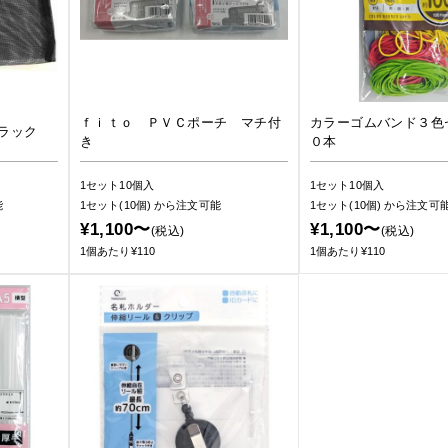
ｆｉｔｏ ＰＶＣポーチ マチ付
カラーゴムバンド３色
ラック
き
０本
1セット10個入
1セット10個入
能
1セット(10個)
から注文可能
1セット(10個)
から注文可
¥1,100〜
¥1,100〜
(税込)
(税込)
1個あたり¥110
1個あたり¥110