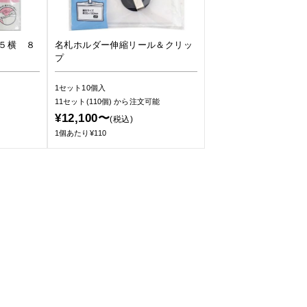
５横 ８
名札ホルダー伸縮リール＆クリッ
プ
1セット10個入
11セット(110個)
から注文可能
¥12,100〜
(税込)
1個あたり¥110