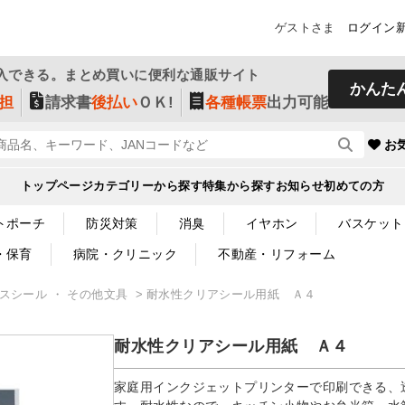
ゲストさま
ログイン
入できる。まとめ買いに便利な通販サイト
かんた
担
請求書
後払い
ＯＫ!
各種帳票
出力可能
お
トップページ
カテゴリーから探す
特集から探す
お知らせ
初めての方
トポーチ
防災対策
消臭
イヤホン
バスケット
・保育
病院・クリニック
不動産・リフォーム
クスシール ・ その他文具
耐水性クリアシール用紙 Ａ４
耐水性クリアシール用紙 Ａ４
家庭用インクジェットプリンターで印刷できる、