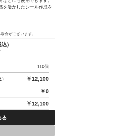
筒などにも使用できます。
感を活かしたシール作成を
る場合がございます。
税込)
す
110
個
￥
12,100
込）
￥
0
￥
12,100
れる