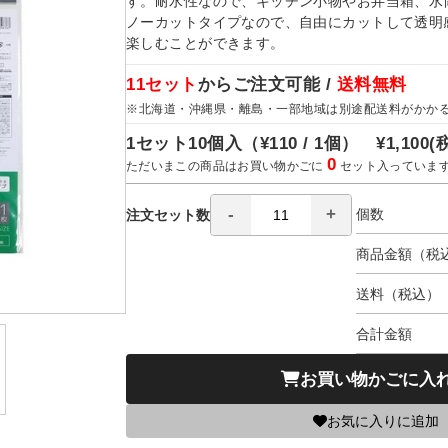
す。耐水性なので、キッチン小物やお弁当箱、水
ノーカットタイプなので、自由にカットして透明
楽しむことができます。
11セット
からご注文可能 /
送料無料
※北海道・沖縄県・離島・一部地域は別途配送料がかか
1セット10個入（
¥110 / 1個）
¥1,100
(
0
ただいまこの商品はお買い物かごに
セット入っていま
個数
注文セット数
商品金額（税
送料（税込）
合計金額
お買い物かごに入
お気に入りに追加