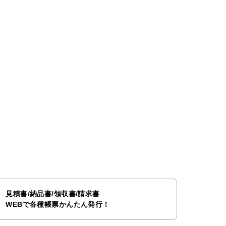
見積書/納品書/領収書/請求書
WEBで各種帳票かんたん発行！