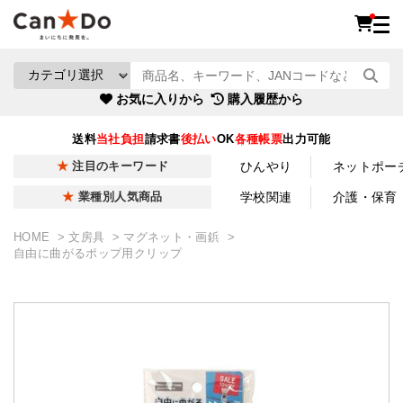
お気に入りから
購入履歴から
送料
当社負担
請求書
後払い
OK
各種帳票
出力可能
ひんやり
ネットポー
注目のキーワード
学校関連
介護・保育
業種別人気商品
HOME
文房具
マグネット・画鋲
自由に曲がるポップ用クリップ