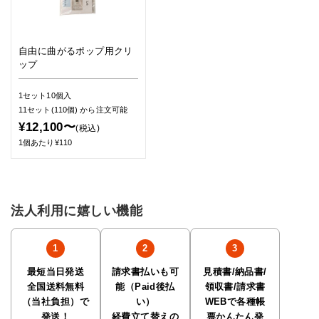
自由に曲がるポップ用クリ
ップ
1セット10個入
11セット(110個)
から注文可能
¥12,100〜
(税込)
1個あたり¥110
法人利用に嬉しい機能
最短当日発送
請求書払いも可
見積書/納品書/
全国送料無料
能（Paid後払
領収書/請求書
（当社負担）で
い）
WEBで各種帳
発送！
経費立て替えの
票かんたん発