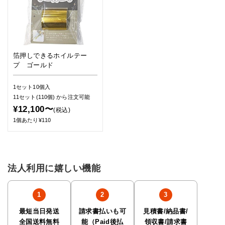
箔押しできるホイルテー
プ ゴールド
1セット10個入
11セット(110個)
から注文可能
¥12,100〜
(税込)
1個あたり¥110
法人利用に嬉しい機能
最短当日発送
請求書払いも可
見積書/納品書/
全国送料無料
能（Paid後払
領収書/請求書