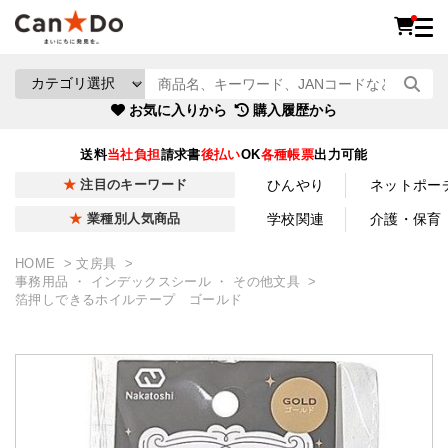
お気に入りから
購入履歴から
送料
当社負担
請求書
後払い
OK
各種帳票
出力可能
ひんやり
ネットポー
注目のキーワード
学校関連
介護・保育
業種別人気商品
HOME
文房具
事務用品 ・ インデックスシール ・ その他文具
箔押しできるホイルテープ ゴールド