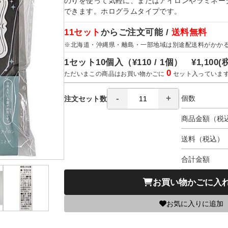
のりを使って気軽に、またはアイロンやラミネー
できます。ホログラムタイプです。
11セット
からご注文可能 /
送料無料
※北海道・沖縄県・離島・一部地域は別途配送料がかか
1セット10個入（
¥110 / 1個）
¥1,100
(
0
ただいまこの商品はお買い物かごに
セット入っていま
個数
注文セット数
商品金額（税
送料（税込）
合計金額
お買い物かごに入
お気に入りに追加