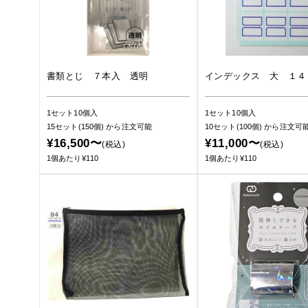
書類とじ ７本入 透明
インデックス 大 １４
1セット10個入
1セット10個入
15セット(150個)
から注文可能
10セット(100個)
から注文可
¥16,500〜
¥11,000〜
(税込)
(税込)
1個あたり¥110
1個あたり¥110