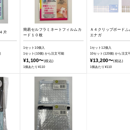
簡易セルフラミネートフィルムカ
Ａ４クリップボードふ
４片
ード１０枚
エナガ
1セット10個入
1セット12個入
能
1セット(10個)
から注文可能
10セット(120個)
から注文
¥1,100〜
¥13,200〜
(税込)
(税込)
1個あたり¥110
1個あたり¥110