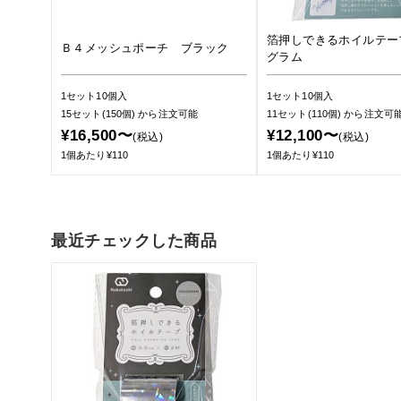
箔押しできるホイルテー
Ｂ４メッシュポーチ ブラック
グラム
1セット10個入
1セット10個入
15セット(150個)
から注文可能
11セット(110個)
から注文可
¥16,500〜
¥12,100〜
(税込)
(税込)
1個あたり¥110
1個あたり¥110
最近チェックした商品