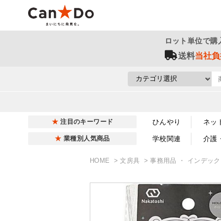
ロット単位で購
送料
当社負
ひんやり
ネッ
注目のキーワード
学校関連
介護
業種別人気商品
HOME
文房具
事務用品 ・ インデッ