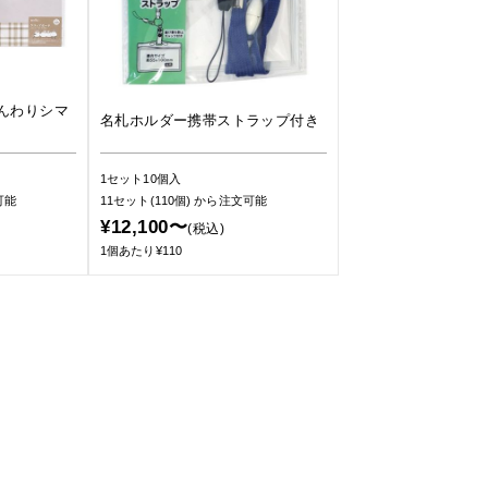
んわりシマ
名札ホルダー携帯ストラップ付き
1セット10個入
可能
11セット(110個)
から注文可能
¥12,100〜
(税込)
1個あたり¥110