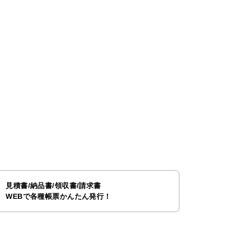
見積書/納品書/領収書/請求書
WEBで各種帳票かんたん発行！