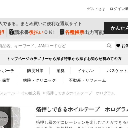
ゲストさま
ログイン
入できる。まとめ買いに便利な通販サイト
かんた
担
請求書
後払い
ＯＫ!
各種帳票
出力可能
お
トップページ
カテゴリーから探す
特集から探す
お知らせ
初めての方
トポーチ
防災対策
消臭
イヤホン
バスケット
・保育
病院・クリニック
不動産・リフォーム
クスシール ・ その他文具
箔押しできるホイルテープ ホログラム
箔押しできるホイルテープ ホログラ
箔押し風のデコレーションを楽しむことができる