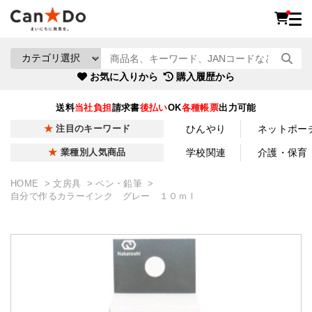
お気に入りから
購入履歴から
送料
当社負担
請求書
後払い
OK
各種帳票
出力可能
ひんやり
ネットポー
注目のキーワード
学校関連
介護・保育
業種別人気商品
HOME
文房具
ペン・鉛筆
自分で作るカラーインク グレー １０ｍｌ