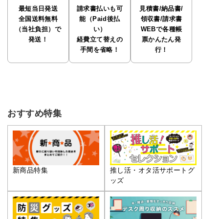
最短当日発送
請求書払いも可
見積書/納品書/
全国送料無料
能（Paid後払
領収書/請求書
（当社負担）で
い）
WEBで各種帳
発送！
経費立て替えの
票かんたん発
手間を省略！
行！
おすすめ特集
推し活・オタ活サポートグ
新商品特集
ッズ