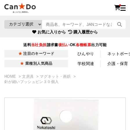
お気に入りから
購入履歴から
送料
当社負担
請求書
後払い
OK
各種帳票
出力可能
ひんやり
ネットポー
注目のキーワード
学校関連
介護・保育
業種別人気商品
HOME
文房具
マグネット・画鋲
針が細いプッシュピン３０個入