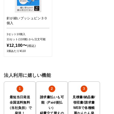
針が細いプッシュピン３０
個入
1セット10個入
11セット(110個)
から注文可能
¥12,100〜
(税込)
1個あたり¥110
法人利用に嬉しい機能
最短当日発送
請求書払いも可
見積書/納品書/
全国送料無料
能（Paid後払
領収書/請求書
（当社負担）で
い）
WEBで各種帳
発送！
経費立て替えの
票かんたん発