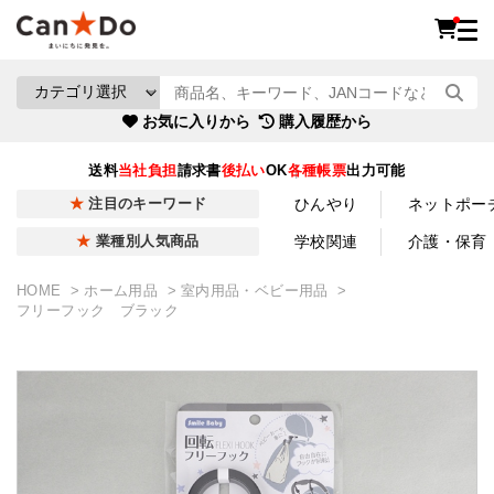
お気に入りから
購入履歴から
送料
当社負担
請求書
後払い
OK
各種帳票
出力可能
ひんやり
ネットポー
注目のキーワード
学校関連
介護・保育
業種別人気商品
HOME
ホーム用品
室内用品・ベビー用品
フリーフック ブラック