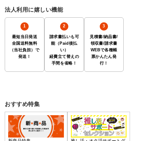
法人利用に嬉しい機能
最短当日発送
請求書払いも可
見積書/納品書/
全国送料無料
能（Paid後払
領収書/請求書
（当社負担）で
い）
WEBで各種帳
発送！
経費立て替えの
票かんたん発
手間を省略！
行！
おすすめ特集
推し活・オタ活サポートグ
新商品特集