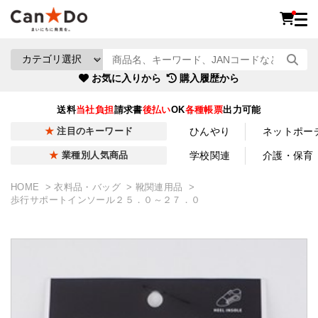
お気に入りから
購入履歴から
送料
当社負担
請求書
後払い
OK
各種帳票
出力可能
ひんやり
ネットポー
注目のキーワード
学校関連
介護・保育
業種別人気商品
HOME
衣料品・バッグ
靴関連用品
歩行サポートインソール２５．０～２７．０