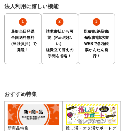
法人利用に嬉しい機能
最短当日発送
請求書払いも可
見積書/納品書/
全国送料無料
能（Paid後払
領収書/請求書
（当社負担）で
い）
WEBで各種帳
発送！
経費立て替えの
票かんたん発
手間を省略！
行！
おすすめ特集
推し活・オタ活サポートグ
新商品特集