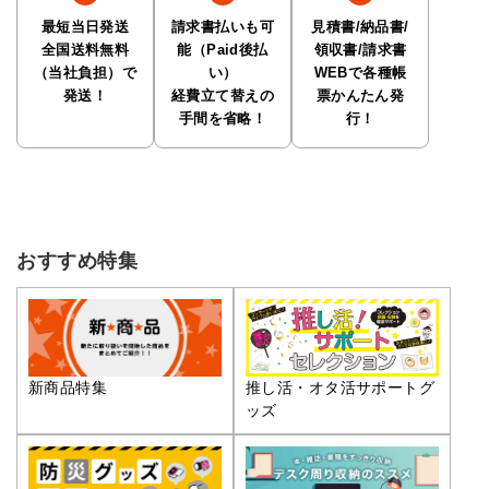
最短当日発送
請求書払いも可
見積書/納品書/
全国送料無料
能（Paid後払
領収書/請求書
（当社負担）で
い）
WEBで各種帳
発送！
経費立て替えの
票かんたん発
手間を省略！
行！
おすすめ特集
推し活・オタ活サポートグ
新商品特集
ッズ