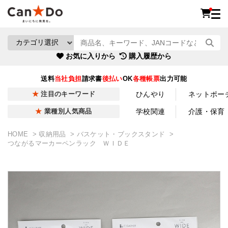
お気に入りから
購入履歴から
送料
当社負担
請求書
後払い
OK
各種帳票
出力可能
ひんやり
ネットポー
注目のキーワード
学校関連
介護・保育
業種別人気商品
HOME
収納用品
バスケット・ブックスタンド
つながるマーカーペンラック ＷＩＤＥ