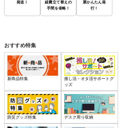
発送！
経費立て替えの
票かんたん発
手間を省略！
行！
おすすめ特集
推し活・オタ活サポートグ
新商品特集
ッズ
防災グッズ特集
デスク周り収納