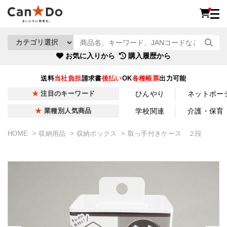
お気に入りから
購入履歴から
送料
当社負担
請求書
後払い
OK
各種帳票
出力可能
ひんやり
ネットポー
注目のキーワード
学校関連
介護・保育
業種別人気商品
HOME
収納用品
収納ボックス
取っ手付きケース ２段