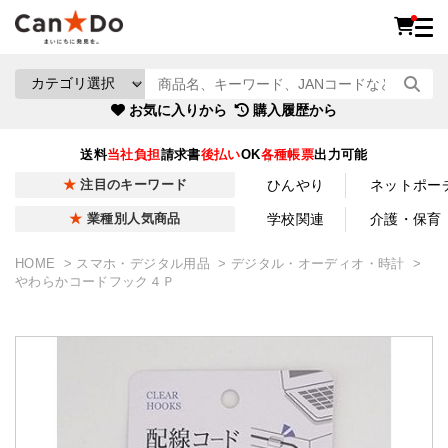
お気に入りから
購入履歴から
送料
当社負担
請求書
後払い
OK
各種帳票
出力可能
ひんやり
ネットポー
注目のキーワード
学校関連
介護・保育
業種別人気商品
HOME
スマホ・デジタル用品
デジタル・オーディオ・時計
やわらかコードフック４Ｐ