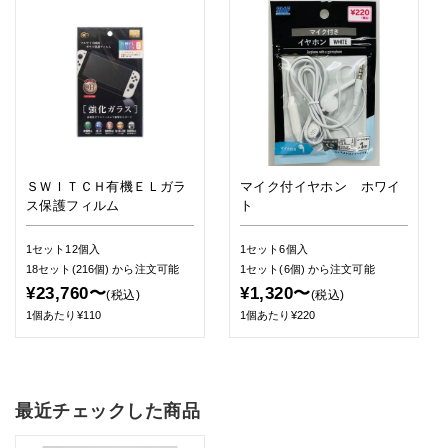
ＳＷＩＴＣＨ有機ＥＬガラ
マイク付イヤホン ホワイ
ス保護フィルム
ト
1セット12個入
1セット6個入
18セット(216個)
から注文可能
1セット(6個)
から注文可能
¥23,760〜
¥1,320〜
(税込)
(税込)
1個あたり¥110
1個あたり¥220
最近チェックした商品