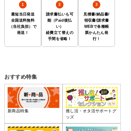
最短当日発送
請求書払いも可
見積書/納品書/
全国送料無料
能（Paid後払
領収書/請求書
（当社負担）で
い）
WEBで各種帳
発送！
経費立て替えの
票かんたん発
手間を省略！
行！
おすすめ特集
推し活・オタ活サポートグ
新商品特集
ッズ