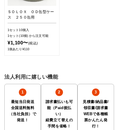
ＳＯＬＯＸ ＯＤ缶型ケー
ス ２５０缶用
1セット10個入
1セット(10個)
から注文可能
¥1,100〜
(税込)
1個あたり¥110
法人利用に嬉しい機能
最短当日発送
請求書払いも可
見積書/納品書/
全国送料無料
能（Paid後払
領収書/請求書
（当社負担）で
い）
WEBで各種帳
発送！
経費立て替えの
票かんたん発
手間を省略！
行！