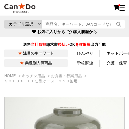
お気に入りから
購入履歴から
送料
当社負担
請求書
後払い
OK
各種帳票
出力可能
ひんやり
ネットポー
注目のキーワード
学校関連
介護・保育
業種別人気商品
HOME
キッチン用品
お弁当・行楽用品
ＳＯＬＯＸ ＯＤ缶型ケース ２５０缶用