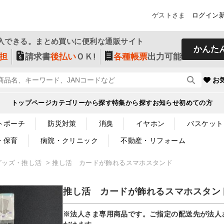
ゲストさま
ログイン
入できる。まとめ買いに便利な通販サイト
かんた
担
請求書
後払い
ＯＫ!
各種帳票
出力可能
お
トップページ
カテゴリーから探す
特集から探す
お知らせ
初めての方
トポーチ
防災対策
消臭
イヤホン
バスケット
・保育
病院・クリニック
不動産・リフォーム
グッズ・推し活
推し活 カードが飾れるスマホスタンド
推し活 カードが飾れるスマホスタン
※法人さま専用商品です。ご指定の配送先が法人