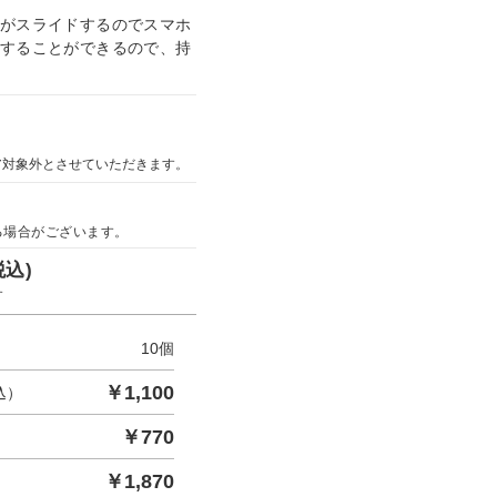
イがスライドするのでスマホ
納することができるので、持
ア対象外とさせていただきます。
る場合がございます。
税込)
す
10
個
￥
1,100
込）
￥
770
￥
1,870