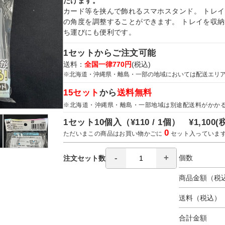
だけます。
カード等を挟んで飾れるスマホスタンド。 トレ
の角度を調整することができます。 トレイを収
ち運びにも便利です。
1セットからご注文可能
送料：
全国一律770円
(税込)
※北海道・沖縄県・離島・一部の地域においては配送エリ
15セット
から
送料無料
※北海道・沖縄県・離島・一部地域は別途配送料がかか
1セット10個入（
¥110 / 1個）
¥1,100
(
0
ただいまこの商品はお買い物かごに
セット入っていま
個数
注文セット数
商品金額（税
送料（税込）
合計金額