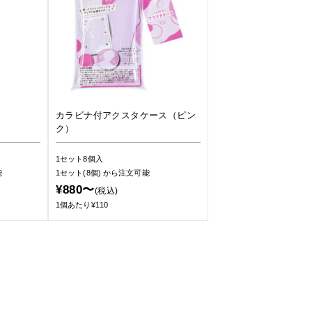
カラビナ付アクスタケース（ピン
ク）
1セット8個入
能
1セット(8個)
から注文可能
¥880〜
(税込)
1個あたり¥110