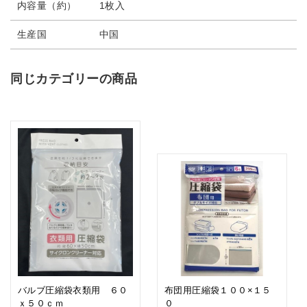
内容量（約）
1枚入
生産国
中国
同じカテゴリーの商品
バルブ圧縮袋衣類用 ６０
布団用圧縮袋１００×１５
ｘ５０ｃｍ
０