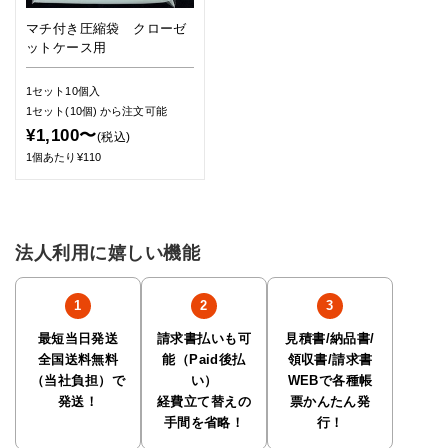
マチ付き圧縮袋 クローゼ
ットケース用
1セット10個入
1セット(10個)
から注文可能
¥1,100〜
(税込)
1個あたり¥110
法人利用に嬉しい機能
最短当日発送
請求書払いも可
見積書/納品書/
全国送料無料
能（Paid後払
領収書/請求書
（当社負担）で
い）
WEBで各種帳
発送！
経費立て替えの
票かんたん発
手間を省略！
行！