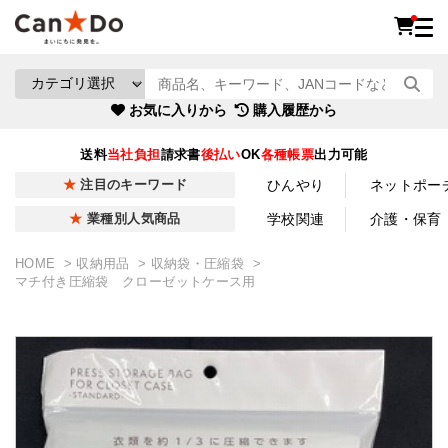
お気に入りから
購入履歴から
送料
当社負担
請求書
後払い
OK
各種帳票
出力可能
ひんやり
ネットポー
注目のキーワード
学校関連
介護・保育
業種別人気商品
HOME
収納用品
収納袋・圧縮袋
マチ付き圧縮袋 クローゼットケース用