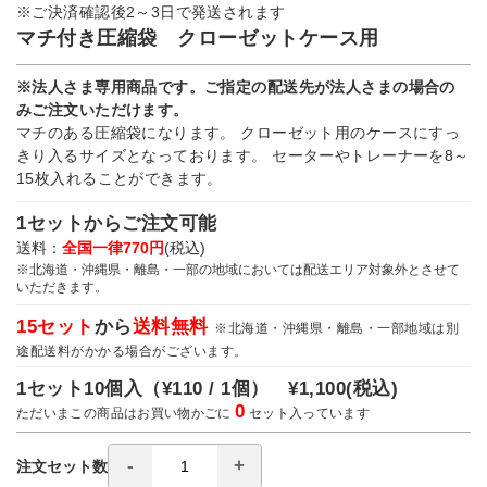
※ご決済確認後2～3日で発送されます
マチ付き圧縮袋 クローゼットケース用
※法人さま専用商品です。ご指定の配送先が法人さまの場合の
みご注文いただけます。
マチのある圧縮袋になります。 クローゼット用のケースにすっ
きり入るサイズとなっております。 セーターやトレーナーを8～
15枚入れることができます。
1セットからご注文可能
送料：
全国一律770円
(税込)
※北海道・沖縄県・離島・一部の地域においては配送エリア対象外とさせて
いただきます。
15セット
から
送料無料
※北海道・沖縄県・離島・一部地域は別
途配送料がかかる場合がございます。
1セット10個入（
¥110 / 1個）
¥1,100
(税込)
0
ただいまこの商品はお買い物かごに
セット入っています
注文セット数