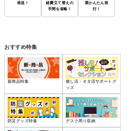
発送！
経費立て替えの
票かんたん発
手間を省略！
行！
おすすめ特集
推し活・オタ活サポートグ
新商品特集
ッズ
防災グッズ特集
デスク周り収納