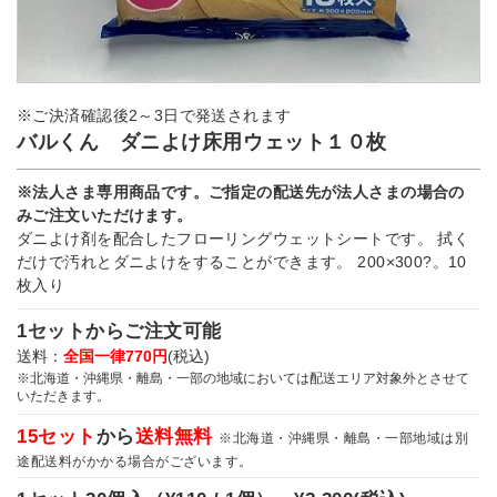
※ご決済確認後2～3日で発送されます
バルくん ダニよけ床用ウェット１０枚
※法人さま専用商品です。ご指定の配送先が法人さまの場合の
みご注文いただけます。
ダニよけ剤を配合したフローリングウェットシートです。 拭く
だけで汚れとダニよけをすることができます。 200×300?。10
枚入り
1セットからご注文可能
送料：
全国一律770円
(税込)
※北海道・沖縄県・離島・一部の地域においては配送エリア対象外とさせて
いただきます。
15セット
から
送料無料
※北海道・沖縄県・離島・一部地域は別
途配送料がかかる場合がございます。