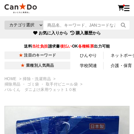
お気に入りから
購入履歴から
送料
当社負担
請求書
後払い
OK
各種帳票
出力可能
ひんやり
ネットポー
注目のキーワード
学校関連
介護・保育
業種別人気商品
HOME
掃除・洗濯用品
掃除用品 ・ ゴミ袋 ・ 取手付ビニール袋
バルくん ダニよけ床用ウェット１０枚