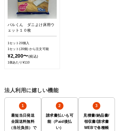
バルくん ダニよけ床用ウ
ェット１０枚
1セット20個入
1セット(20個)
から注文可能
¥2,200〜
(税込)
1個あたり¥110
法人利用に嬉しい機能
最短当日発送
請求書払いも可
見積書/納品書/
全国送料無料
能（Paid後払
領収書/請求書
（当社負担）で
い）
WEBで各種帳