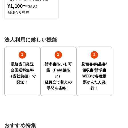
¥1,100〜
(税込)
1個あたり¥110
法人利用に嬉しい機能
最短当日発送
請求書払いも可
見積書/納品書/
全国送料無料
能（Paid後払
領収書/請求書
（当社負担）で
い）
WEBで各種帳
発送！
経費立て替えの
票かんたん発
手間を省略！
行！
おすすめ特集