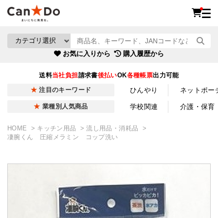
お気に入りから
購入履歴から
送料
当社負担
請求書
後払い
OK
各種帳票
出力可能
ひんやり
ネットポー
注目のキーワード
学校関連
介護・保育
業種別人気商品
HOME
キッチン用品
流し用品・消耗品
凄腕くん 圧縮メラミン コップ洗い