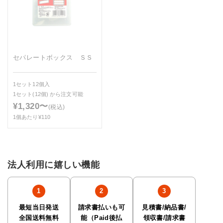
セパレートボックス ＳＳ
1セット12個入
1セット(12個)
から注文可能
¥1,320〜
(税込)
1個あたり¥110
法人利用に嬉しい機能
最短当日発送
請求書払いも可
見積書/納品書/
全国送料無料
能（Paid後払
領収書/請求書