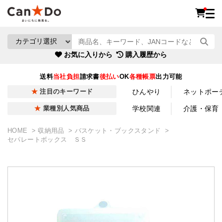
お気に入りから
購入履歴から
送料
当社負担
請求書
後払い
OK
各種帳票
出力可能
ひんやり
ネットポー
注目のキーワード
学校関連
介護・保育
業種別人気商品
HOME
収納用品
バスケット・ブックスタンド
セパレートボックス ＳＳ