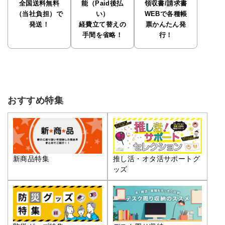
全国送料無料
能（Paid後払
領収書/請求書
（当社負担）で
い）
WEBで各種帳
発送！
経費立て替えの
票かんたん発
手間を省略！
行！
おすすめ特集
推し活・オタ活サポートグ
新商品特集
ッズ