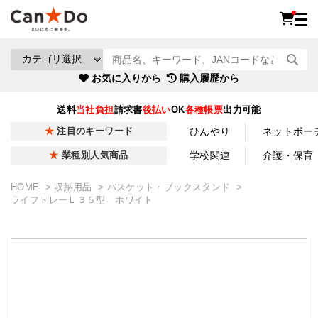
お気に入りから
購入履歴から
送料
当社負担
請求書
後払い
OK
各種帳票
出力可能
ひんやり
ネットポー
注目のキーワード
学校関連
介護・保育
業種別人気商品
HOME
収納用品
バスケット・ブックスタンド
ライフトレーＬ３５型 ホワイト