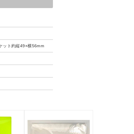
ケット約縦49×横56mm