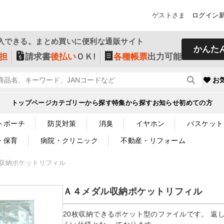
ゲストさま
ログイン
入できる。まとめ買いに便利な通販サイト
かんた
担
請求書
後払い
ＯＫ!
各種帳票
出力可能
お
トップページ
カテゴリーから探す
特集から探す
お知らせ
初めての方
トポーチ
防災対策
消臭
イヤホン
バスケット
・保育
病院・クリニック
不動産・リフォーム
収納ポケットリフィル
Ａ４メダル収納ポケットリフィル
20枚収納できるポケット型のファイルです。 返