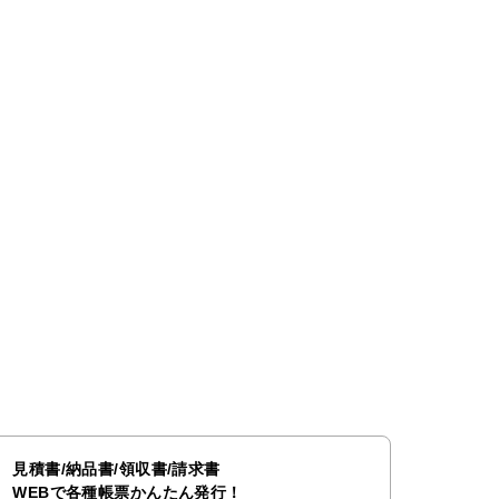
見積書/納品書/領収書/請求書
WEBで各種帳票かんたん発行！