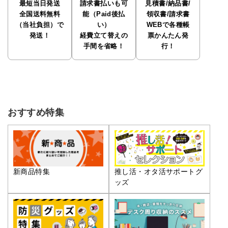
最短当日発送
請求書払いも可
見積書/納品書/
全国送料無料
能（Paid後払
領収書/請求書
（当社負担）で
い）
WEBで各種帳
発送！
経費立て替えの
票かんたん発
手間を省略！
行！
おすすめ特集
推し活・オタ活サポートグ
新商品特集
ッズ