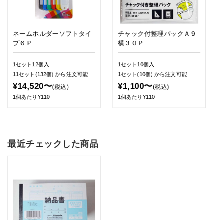
ネームホルダーソフトタイ
チャック付整理パックＡ９
プ６Ｐ
横３０Ｐ
1セット12個入
1セット10個入
11セット(132個)
から注文可能
1セット(10個)
から注文可能
¥14,520〜
¥1,100〜
(税込)
(税込)
1個あたり¥110
1個あたり¥110
最近チェックした商品