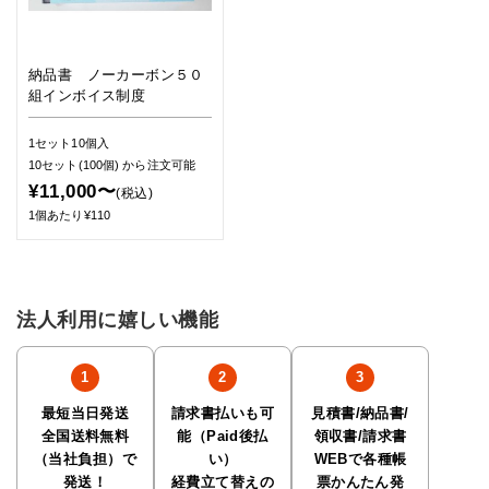
納品書 ノーカーボン５０
組インボイス制度
1セット10個入
10セット(100個)
から注文可能
¥11,000〜
(税込)
1個あたり¥110
法人利用に嬉しい機能
最短当日発送
請求書払いも可
見積書/納品書/
全国送料無料
能（Paid後払
領収書/請求書
（当社負担）で
い）
WEBで各種帳
発送！
経費立て替えの
票かんたん発