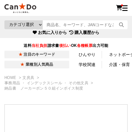
お気に入りから
購入履歴から
送料
当社負担
請求書
後払い
OK
各種帳票
出力可能
ひんやり
ネットポー
注目のキーワード
学校関連
介護・保育
業種別人気商品
HOME
文房具
事務用品 ・ インデックスシール ・ その他文具
納品書 ノーカーボン５０組インボイス制度