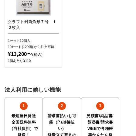
クラフト封筒角形７号 １
２枚入
1セット12個入
10セット(120個)
から注文可能
¥13,200〜
(税込)
1個あたり¥110
法人利用に嬉しい機能
最短当日発送
請求書払いも可
見積書/納品書/
全国送料無料
能（Paid後払
領収書/請求書
（当社負担）で
い）
WEBで各種帳
発送！
経費立て替えの
票かんたん発