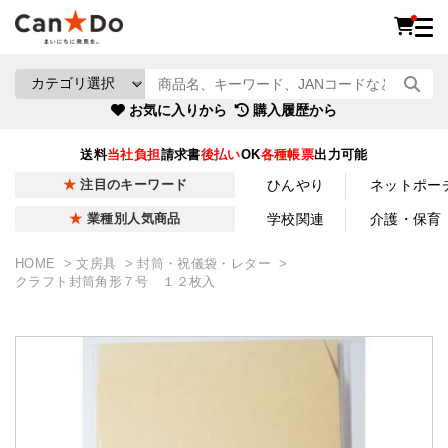
お気に入りから
購入履歴から
送料
当社負担
請求書
後払い
OK
各種帳票
出力可能
ひんやり
ネットポー
注目のキーワード
学校関連
介護・保育
業種別人気商品
HOME
文房具
封筒・祝儀袋・レター
クラフト封筒角形７号 １２枚入