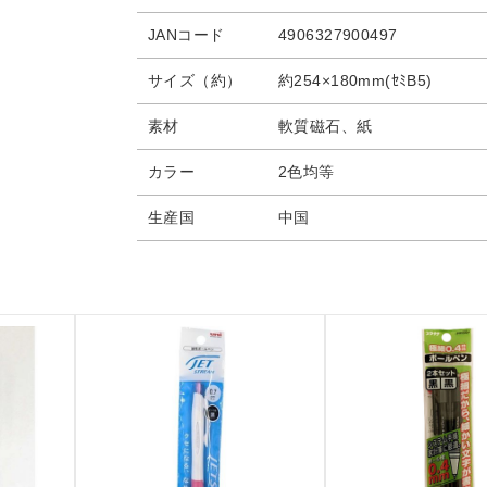
JANコード
4906327900497
サイズ（約）
約254×180mm(ｾﾐB5)
素材
軟質磁石、紙
カラー
2色均等
生産国
中国