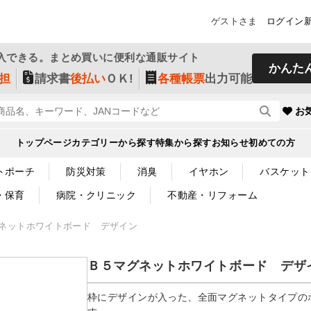
ゲストさま
ログイン
入できる。まとめ買いに便利な通販サイト
かんた
担
請求書
後払い
ＯＫ!
各種帳票
出力可能
お
トップページ
カテゴリーから探す
特集から探す
お知らせ
初めての方
トポーチ
防災対策
消臭
イヤホン
バスケット
・保育
病院・クリニック
不動産・リフォーム
ネットホワイトボード デザイン
Ｂ５マグネットホワイトボード デザ
枠にデザインが入った、全面マグネットタイプの