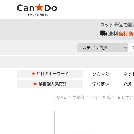
ロット単位で購
送料
当社負
ひんやり
ネッ
注目のキーワード
学校関連
介護
業種別人気商品
HOME
文房具
ペン・鉛筆
Ｂ５マグ