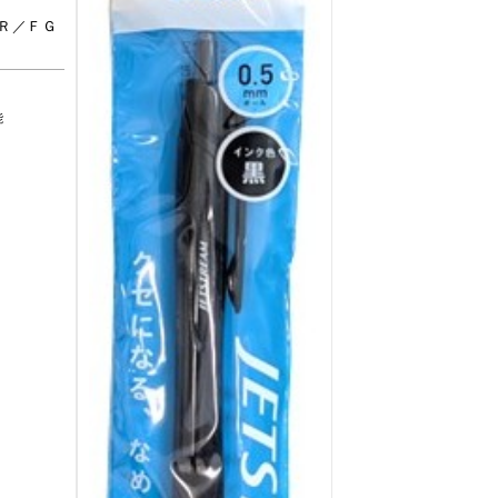
Ｒ／ＦＧ
能