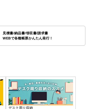
見積書/納品書/領収書/請求書
WEBで各種帳票かんたん発行！
デスク周り収納