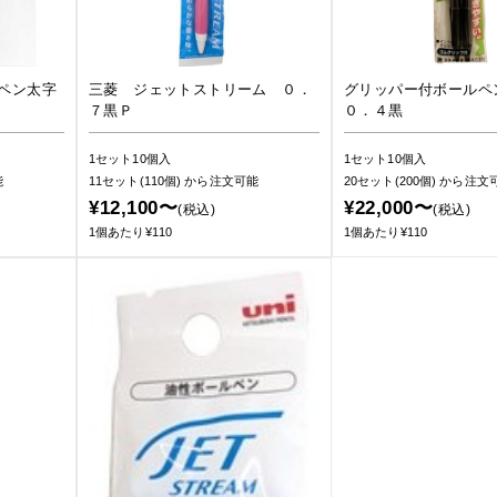
ペン太字
三菱 ジェットストリーム ０．
グリッパー付ボール
７黒Ｐ
０．４黒
1セット10個入
1セット10個入
能
11セット(110個)
から注文可能
20セット(200個)
から注文
¥12,100〜
¥22,000〜
(税込)
(税込)
1個あたり¥110
1個あたり¥110