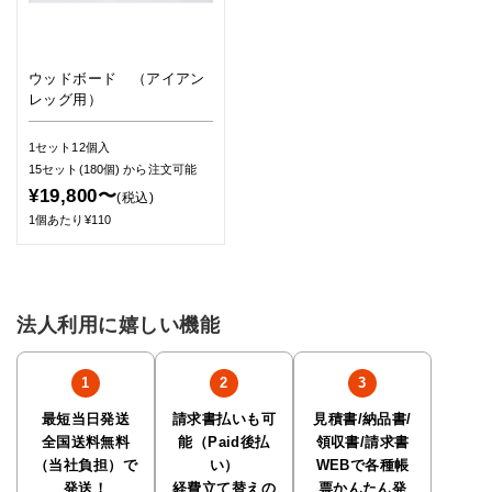
ウッドボード （アイアン
レッグ用）
1セット12個入
15セット(180個)
から注文可能
¥19,800〜
(税込)
1個あたり¥110
法人利用に嬉しい機能
最短当日発送
請求書払いも可
見積書/納品書/
全国送料無料
能（Paid後払
領収書/請求書
（当社負担）で
い）
WEBで各種帳
発送！
経費立て替えの
票かんたん発