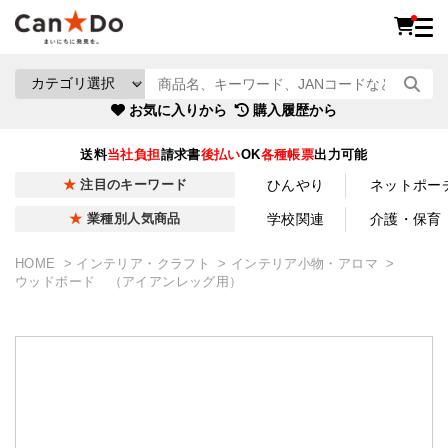
お気に入りから
購入履歴から
送料
当社負担
請求書
後払い
OK
各種帳票
出力可能
ひんやり
ネットポー
注目のキーワード
学校関連
介護・保育
業種別人気商品
HOME
インテリア・クラフト
インテリア小物・アロマ
ウッドボード （アイアンレッグ用）