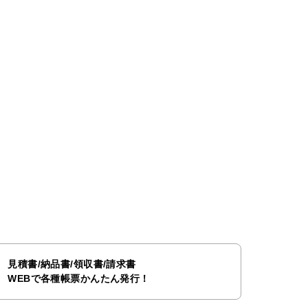
見積書/納品書/領収書/請求書
WEBで各種帳票かんたん発行！