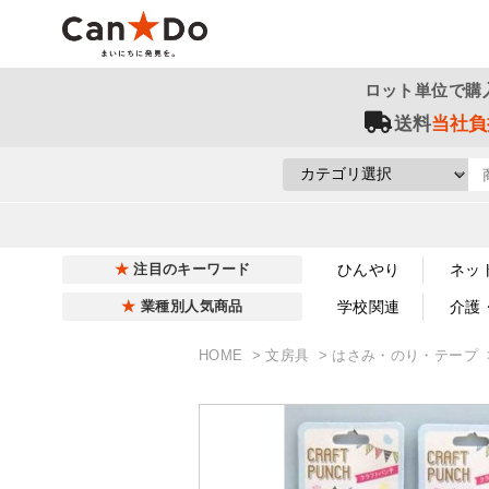
ロット単位で購
送料
当社負
ひんやり
ネッ
注目のキーワード
学校関連
介護
業種別人気商品
HOME
文房具
はさみ・のり・テープ