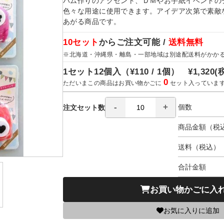
バム作りのアクセント、ＤＭやお手紙イベントの
色々な用途に使用できます。アイデア次第で素敵
あがる商品です。
10セット
からご注文可能 /
送料無料
※北海道・沖縄県・離島・一部地域は別途配送料がかか
1セット12個入（
¥110 / 1個）
¥1,320
(
0
ただいまこの商品はお買い物かごに
セット入っていま
個数
注文セット数
商品金額（税
送料（税込）
合計金額
お買い物かごに入
お気に入りに追加