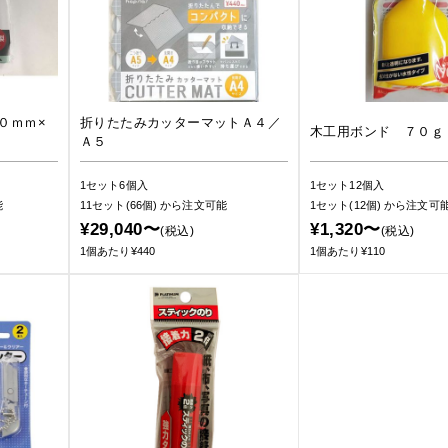
０ｍｍ×
折りたたみカッターマットＡ４／
木工用ボンド ７０ｇ
Ａ５
1セット6個入
1セット12個入
能
11セット(66個)
から注文可能
1セット(12個)
から注文可
¥29,040〜
¥1,320〜
(税込)
(税込)
1個あたり¥440
1個あたり¥110