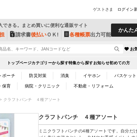
ゲストさま
ログイン
入できる。まとめ買いに便利な通販サイト
かんた
担
請求書
後払い
ＯＫ!
各種帳票
出力可能
お
トップページ
カテゴリーから探す
特集から探す
お知らせ
初めての方
トポーチ
防災対策
消臭
イヤホン
バスケット
・保育
病院・クリニック
不動産・リフォーム
クラフトパンチ ４種アソート
クラフトパンチ ４種アソート
ミニクラフトパンチの4種アソートです。自分だ