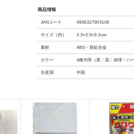
商品情報
JANコード
4906327903108
サイズ（約）
3.3×2.5×3.3cm
素材
ABS・亜鉛合金
カラー
4種均等（星・花・肉球・ハ
生産国
中国