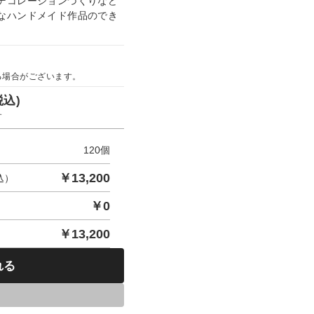
デコレーションづくりなど
なハンドメイド作品のでき
る場合がございます。
税込)
す
120
個
￥
13,200
込）
￥
0
￥
13,200
れる