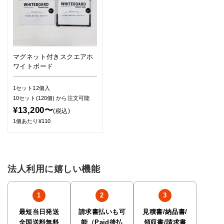
マグネット付きスクエアホ
ワイトボード
1セット12個入
10セット(120個)
から注文可能
¥13,200〜
(税込)
1個あたり¥110
法人利用に嬉しい機能
最短当日発送
請求書払いも可
見積書/納品書/
全国送料無料
能（Paid後払
領収書/請求書