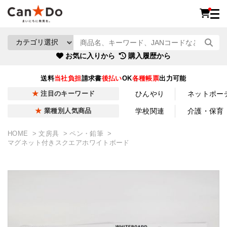
お気に入りから
購入履歴から
送料
当社負担
請求書
後払い
OK
各種帳票
出力可能
ひんやり
ネットポー
注目のキーワード
学校関連
介護・保育
業種別人気商品
HOME
文房具
ペン・鉛筆
マグネット付きスクエアホワイトボード