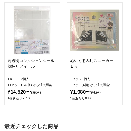
高透明コレクションシール
ぬいぐるみ用スニーカー
収納リフィール
ＢＫ
1セット12個入
1セット6個入
11セット(132個)
から注文可能
1セット(6個)
から注文可能
¥14,520〜
¥1,980〜
(税込)
(税込)
1個あたり¥110
1個あたり¥330
最近チェックした商品