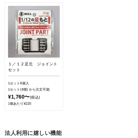
１／１２足元 ジョイント
セット
1セット8個入
1セット(8個)
から注文可能
¥1,760〜
(税込)
1個あたり¥220
法人利用に嬉しい機能