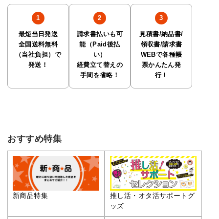
最短当日発送
請求書払いも可
見積書/納品書/
全国送料無料
能（Paid後払
領収書/請求書
（当社負担）で
い）
WEBで各種帳
発送！
経費立て替えの
票かんたん発
手間を省略！
行！
おすすめ特集
推し活・オタ活サポートグ
新商品特集
ッズ