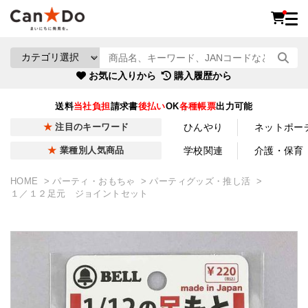
お気に入りから
購入履歴から
送料
当社負担
請求書
後払い
OK
各種帳票
出力可能
ひんやり
ネットポー
注目のキーワード
学校関連
介護・保育
業種別人気商品
HOME
パーティ・おもちゃ
パーティグッズ・推し活
１／１２足元 ジョイントセット