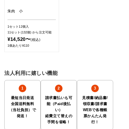
朱肉 小
1セット12個入
11セット(132個)
から注文可能
¥14,520〜
(税込)
1個あたり¥110
法人利用に嬉しい機能
最短当日発送
請求書払いも可
見積書/納品書/
全国送料無料
能（Paid後払
領収書/請求書
（当社負担）で
い）
WEBで各種帳
発送！
経費立て替えの
票かんたん発
手間を省略！
行！