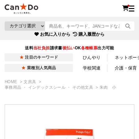
お気に入りから
購入履歴から
送料
当社負担
請求書
後払い
OK
各種帳票
出力可能
ひんやり
ネットポー
注目のキーワード
学校関連
介護・保育
業種別人気商品
HOME
文房具
事務用品 ・ インデックスシール ・ その他文具
朱肉 小