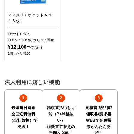
ＰＰクリアポケットＡ４
１６枚
1セット10個入
11セット(110個)
から注文可能
¥12,100〜
(税込)
1個あたり¥110
法人利用に嬉しい機能
最短当日発送
請求書払いも可
見積書/納品書/
全国送料無料
能（Paid後払
領収書/請求書
（当社負担）で
い）
WEBで各種帳
発送！
経費立て替えの
票かんたん発
手間を省略！
行！