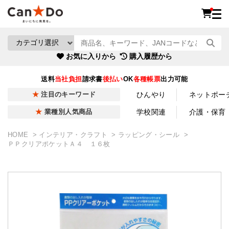
お気に入りから
購入履歴から
送料
当社負担
請求書
後払い
OK
各種帳票
出力可能
ひんやり
ネットポー
注目のキーワード
学校関連
介護・保育
業種別人気商品
HOME
インテリア・クラフト
ラッピング・シール
ＰＰクリアポケットＡ４ １６枚