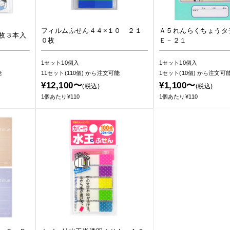
フィルムふせん４４×１０ ２１
Ａ５れんらくちょうタ
枚３本入
０枚
Ｅ－２１
1セット10個入
1セット10個入
能
11セット(110個)
から注文可能
1セット(10個)
から注文可
¥12,100〜
¥1,100〜
(税込)
(税込)
1個あたり¥110
1個あたり¥110