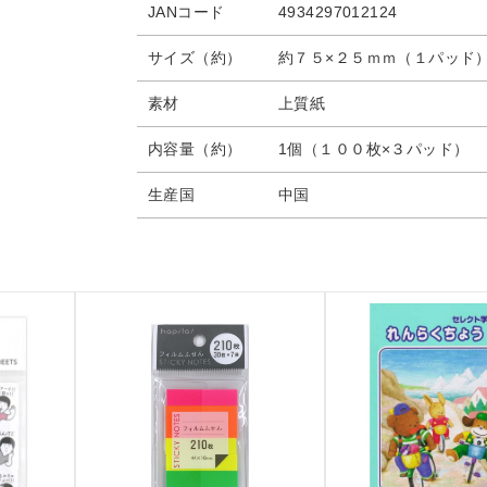
JANコード
4934297012124
サイズ（約）
約７５×２５ｍｍ（１パッド
素材
上質紙
内容量（約）
1個（１００枚×３パッド）
生産国
中国