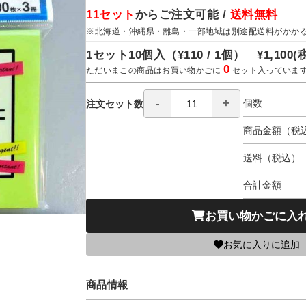
11セット
からご注文可能 /
送料無料
※北海道・沖縄県・離島・一部地域は別途配送料がかか
1セット10個入（
¥110 / 1個）
¥1,100
(
0
ただいまこの商品はお買い物かごに
セット入っていま
個数
注文セット数
商品金額（税
送料（税込）
合計金額
お買い物かごに入
お気に入りに追加
商品情報