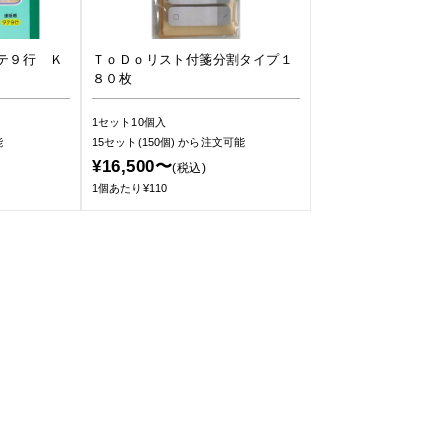
テ９行 Ｋ
ＴｏＤｏリスト付箋分割タイプ１
８０枚
1セット10個入
能
15セット(150個)
から注文可能
¥16,500〜
(税込)
1個あたり¥110