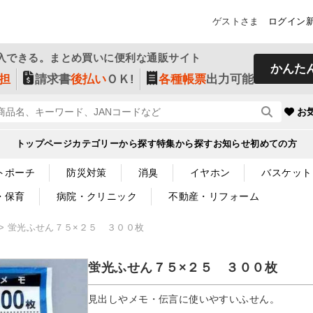
ゲストさま
ログイン
入できる。まとめ買いに便利な通販サイト
かんた
担
請求書
後払い
ＯＫ!
各種帳票
出力可能
お
トップページ
カテゴリーから探す
特集から探す
お知らせ
初めての方
トポーチ
防災対策
消臭
イヤホン
バスケット
・保育
病院・クリニック
不動産・リフォーム
蛍光ふせん７５×２５ ３００枚
蛍光ふせん７５×２５ ３００枚
見出しやメモ・伝言に使いやすいふせん。