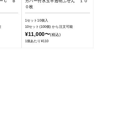
ーＣ Ｂ
カバー付水玉半透明ふせん １０
０枚
1セット10個入
能
10セット(100個)
から注文可能
¥11,000〜
(税込)
1個あたり¥110