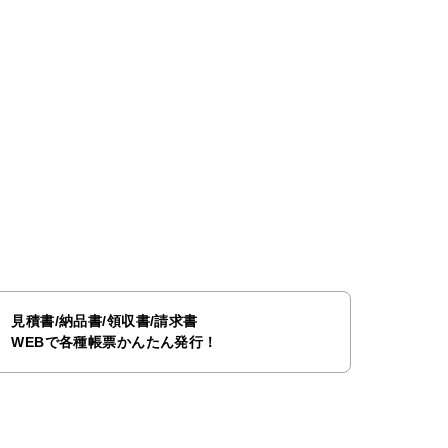
見積書/納品書/領収書/請求書
WEBで各種帳票かんたん発行！