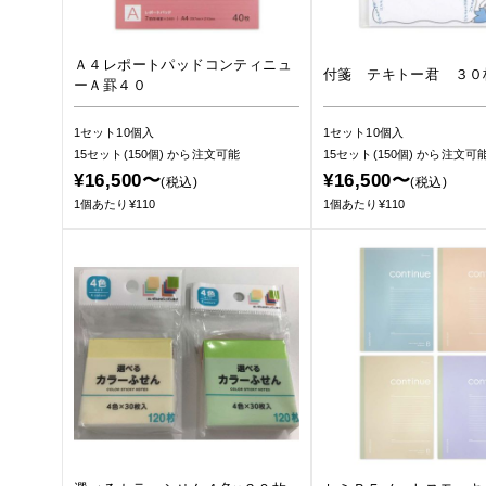
Ａ４レポートパッドコンティニュ
付箋 テキトー君 ３０
ーＡ罫４０
1セット10個入
1セット10個入
15セット(150個)
から注文可能
15セット(150個)
から注文可
¥16,500〜
¥16,500〜
(税込)
(税込)
1個あたり¥110
1個あたり¥110