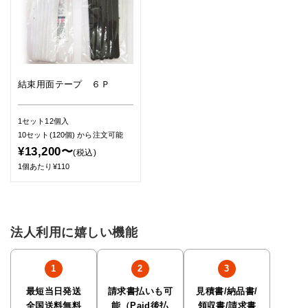
結束用面テープ ６Ｐ
1セット12個入
10セット(120個)
から注文可能
¥13,200〜
(税込)
1個あたり¥110
法人利用に嬉しい機能
最短当日発送
請求書払いも可
見積書/納品書/
全国送料無料
能（Paid後払
領収書/請求書