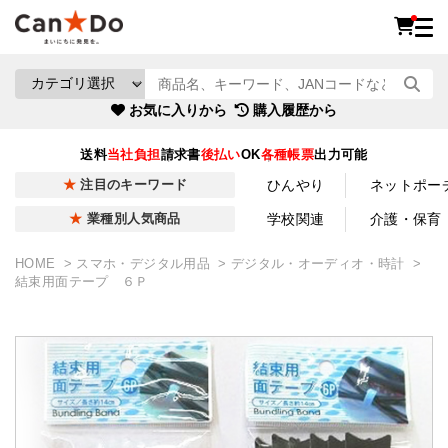
お気に入りから
購入履歴から
送料
当社負担
請求書
後払い
OK
各種帳票
出力可能
ひんやり
ネットポー
注目のキーワード
学校関連
介護・保育
業種別人気商品
HOME
スマホ・デジタル用品
デジタル・オーディオ・時計
結束用面テープ ６Ｐ