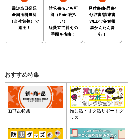
最短当日発送
請求書払いも可
見積書/納品書/
全国送料無料
能（Paid後払
領収書/請求書
（当社負担）で
い）
WEBで各種帳
発送！
経費立て替えの
票かんたん発
手間を省略！
行！
おすすめ特集
推し活・オタ活サポートグ
新商品特集
ッズ