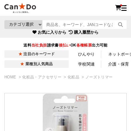
お気に入りから
購入履歴から
送料
当社負担
請求書
後払い
OK
各種帳票
出力可能
ひんやり
ネットポー
注目のキーワード
学校関連
介護・保育
業種別人気商品
HOME
化粧品・アクセサリー
化粧品
ノーズトリマー