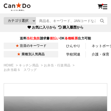
お気に入りから
購入履歴から
送料
当社負担
請求書
後払い
OK
各種帳票
出力可能
ひんやり
ネットポー
注目のキーワード
学校関連
介護・保育
業種別人気商品
HOME
キッチン用品
お弁当・行楽用品
お弁当箱Ｓ スワッグ