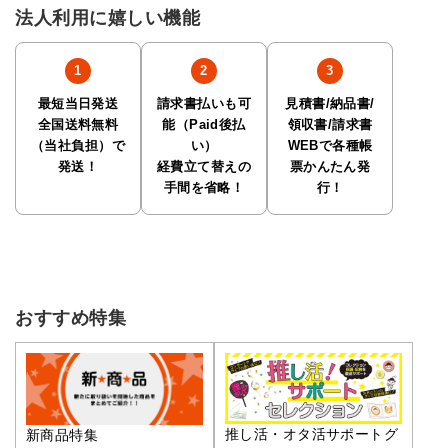
法人利用に嬉しい機能
最短当日発送
請求書払いも可
見積書/納品書/
全国送料無料
能（Paid後払
領収書/請求書
（当社負担）で
い）
WEBで各種帳
発送！
経費立て替えの
票かんたん発
手間を省略！
行！
おすすめ特集
推し活・オタ活サポートグ
新商品特集