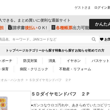
ゲストさま
ログイン
入できる。まとめ買いに便利な通販サイト
かんた
担
請求書
後払い
ＯＫ!
各種帳票
出力可能
お
トップページ
カテゴリーから探す
特集から探す
お知らせ
初めての方
トポーチ
防災対策
消臭
イヤホン
バスケット
・保育
病院・クリニック
不動産・リフォーム
タオル・ハンカチ
ＳＤダイヤモンドパフ ２Ｐ
ＳＤダイヤモンドパフ ２Ｐ
●ガンコなウロコ汚れや、あきらめていたコビリ