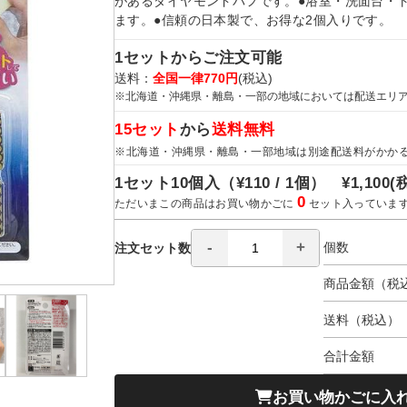
があるダイヤモンドパフです。●浴室・洗面台・
ます。●信頼の日本製で、お得な2個入りです。
1セットからご注文可能
送料：
全国一律770円
(税込)
※北海道・沖縄県・離島・一部の地域においては配送エリ
15セット
から
送料無料
※北海道・沖縄県・離島・一部地域は別途配送料がかか
1セット10個入（
¥110 / 1個）
¥1,100
(
0
ただいまこの商品はお買い物かごに
セット入っていま
個数
注文セット数
商品金額（税
送料（税込）
合計金額
お買い物かごに入