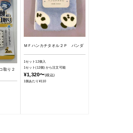
ＭＦハンカチタオル２Ｐ パンダ
1セット12個入
1セット(12個)
から注文可能
コ取り２
¥1,320〜
(税込)
1個あたり¥110