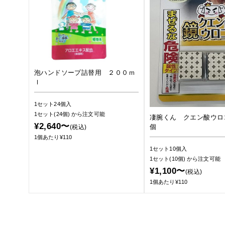
泡ハンドソープ詰替用 ２００ｍ
ｌ
1セット24個入
1セット(24個)
から注文可能
凄腕くん クエン酸ウロ
¥2,640〜
個
(税込)
1個あたり¥110
1セット10個入
1セット(10個)
から注文可能
¥1,100〜
(税込)
1個あたり¥110