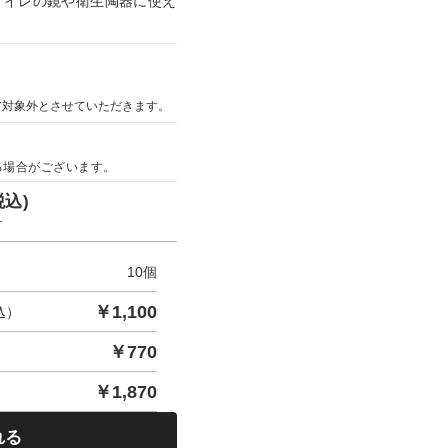
トイレの鏡や衛生陶器に使え
ア対象外とさせていただきます。
る場合がございます。
税込)
す
10
個
￥
1,100
込）
￥
770
￥
1,870
れる