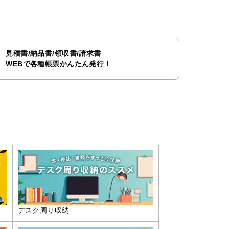
見積書/納品書/領収書/請求書
WEBで各種帳票かんたん発行！
デスク周り収納