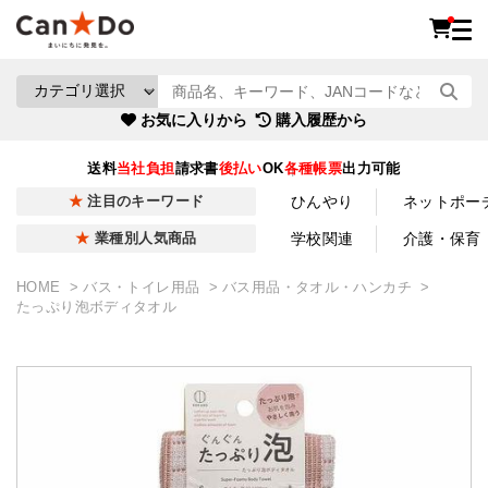
お気に入りから
購入履歴から
送料
当社負担
請求書
後払い
OK
各種帳票
出力可能
ひんやり
ネットポー
注目のキーワード
学校関連
介護・保育
業種別人気商品
HOME
バス・トイレ用品
バス用品・タオル・ハンカチ
たっぷり泡ボディタオル