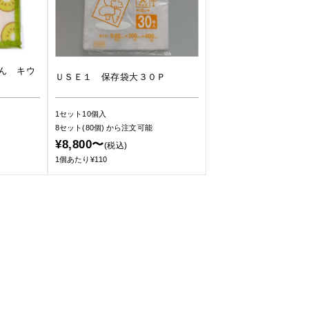
ん キウ
ＵＳＥ１ 保存袋大３０Ｐ
1セット10個入
8セット(80個)
から注文可能
¥8,800〜
(税込)
1個あたり¥110