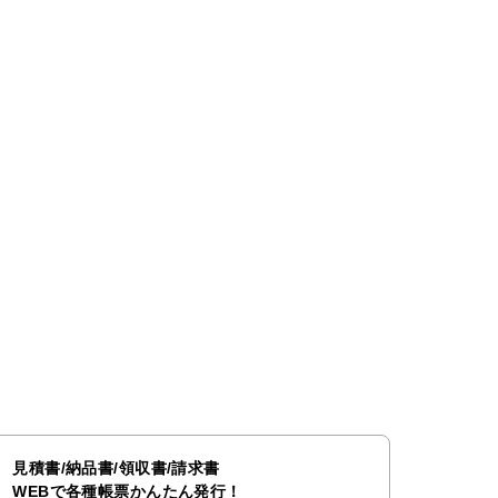
見積書/納品書/領収書/請求書
WEBで各種帳票かんたん発行！