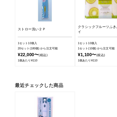
クラシックフルーツふき
ストロー洗い２Ｐ
イ
1セット10個入
1セット10個入
20セット(180個)
から注文可能
1セット(10個)
から注文可能
¥22,000〜
¥1,100〜
(税込)
(税込)
1個あたり¥110
1個あたり¥110
最近チェックした商品