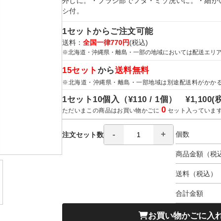
外しに。・ブラシ部でフタ・ミゾ洗いに。・細か
シ付。
1セットからご注文可能
送料：
全国一律770円
(税込)
※北海道・沖縄県・離島・一部の地域においては配送エリ
15セット
から
送料無料
※北海道・沖縄県・離島・一部地域は別途配送料がかか
1セット10個入（
¥110 / 1個）
¥1,100
(
0
ただいまこの商品はお買い物かごに
セット入っていま
個数
注文セット数
商品金額（税
送料（税込）
合計金額
お買い物かごに入