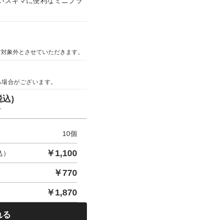
いスキマに便利なミニブラ
ア対象外とさせていただきます。
る場合がございます。
税込)
す
10
個
￥
1,100
込）
￥
770
￥
1,870
れる