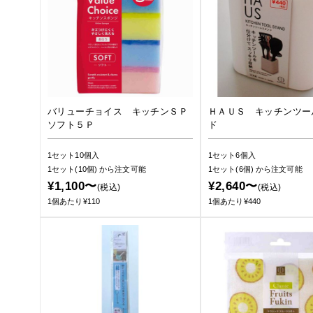
バリューチョイス キッチンＳＰ
ＨＡＵＳ キッチンツー
ソフト５Ｐ
ド
1セット10個入
1セット6個入
1セット(10個)
から注文可能
1セット(6個)
から注文可能
¥1,100〜
¥2,640〜
(税込)
(税込)
1個あたり¥110
1個あたり¥440