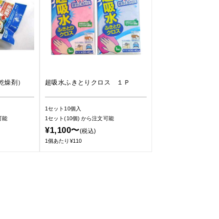
乾燥剤）
超吸水ふきとりクロス １Ｐ
1セット10個入
可能
1セット(10個)
から注文可能
¥1,100〜
(税込)
1個あたり¥110