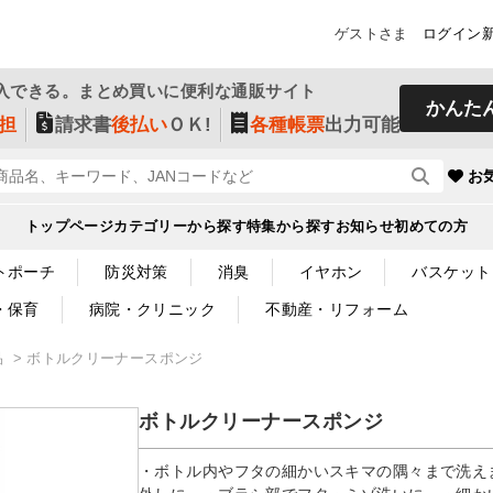
ゲストさま
ログイン
入できる。まとめ買いに便利な通販サイト
かんた
担
請求書
後払い
ＯＫ!
各種帳票
出力可能
お
トップページ
カテゴリーから探す
特集から探す
お知らせ
初めての方
トポーチ
防災対策
消臭
イヤホン
バスケット
・保育
病院・クリニック
不動産・リフォーム
品
ボトルクリーナースポンジ
ボトルクリーナースポンジ
・ボトル内やフタの細かいスキマの隅々まで洗え