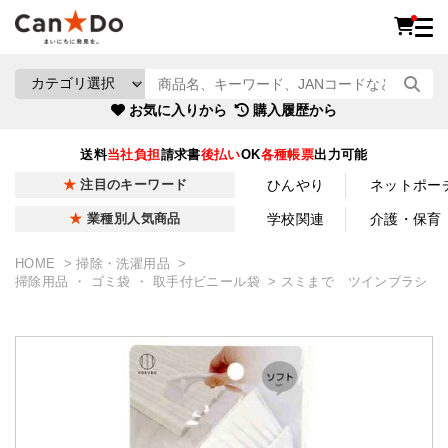
お気に入りから
購入履歴から
送料
当社負担
請求書
後払い
OK
各種帳票
出力可能
ひんやり
ネットポー
注目のキーワード
学校関連
介護・保育
業種別人気商品
HOME
掃除・洗濯用品
掃除用品 ・ ゴミ袋 ・ 取手付ビニール袋
スミまで ツインブラシ