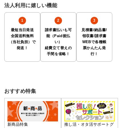
法人利用に嬉しい機能
最短当日発送
請求書払いも可
見積書/納品書/
全国送料無料
能（Paid後払
領収書/請求書
（当社負担）で
い）
WEBで各種帳
発送！
経費立て替えの
票かんたん発
手間を省略！
行！
おすすめ特集
推し活・オタ活サポートグ
新商品特集