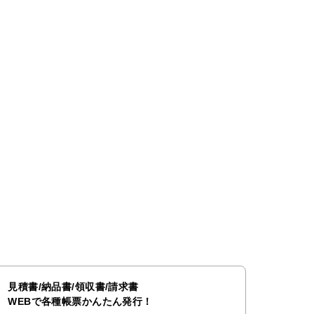
見積書/納品書/領収書/請求書
WEBで各種帳票かんたん発行！