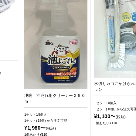
能
水切りカゴにかけられ
ラシ
凄腕 油汚れ用クリーナー２６０
ｍｌ
1セット10個入
1セット(10個)
から注文可
1セット18個入
¥1,100〜
(税込)
1セット(18個)
から注文可能
1個あたり¥110
¥1,980〜
(税込)
1個あたり¥110