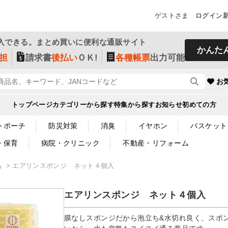
ゲストさま
ログイン
入できる。まとめ買いに便利な通販サイト
かんた
担
請求書
後払い
ＯＫ!
各種帳票
出力可能
お
トップページ
カテゴリーから探す
特集から探す
お知らせ
初めての方
トポーチ
防災対策
消臭
イヤホン
バスケット
・保育
病院・クリニック
不動産・リフォーム
品
エアリンスポンジ ネット４個入
エアリンスポンジ ネット４個入
膜なしスポンジだから泡立ち&水切れ良く、スポン