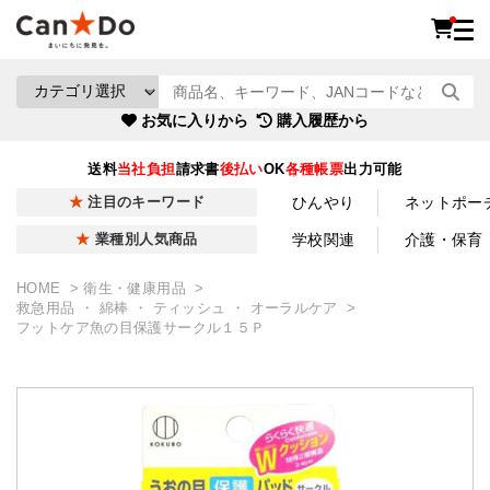
お気に入りから
購入履歴から
送料
当社負担
請求書
後払い
OK
各種帳票
出力可能
ひんやり
ネットポー
注目のキーワード
学校関連
介護・保育
業種別人気商品
HOME
衛生・健康用品
救急用品 ・ 綿棒 ・ ティッシュ ・ オーラルケア
フットケア魚の目保護サークル１５Ｐ