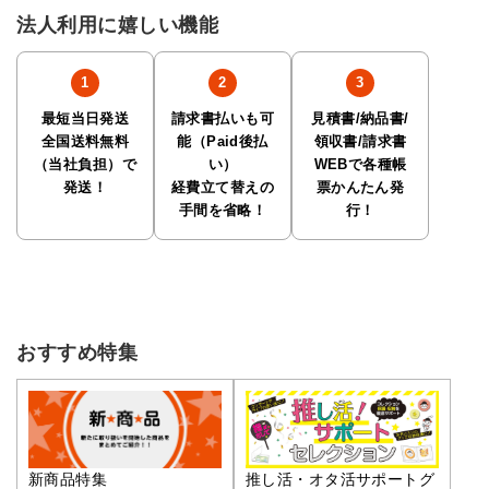
法人利用に嬉しい機能
最短当日発送
請求書払いも可
見積書/納品書/
全国送料無料
能（Paid後払
領収書/請求書
（当社負担）で
い）
WEBで各種帳
発送！
経費立て替えの
票かんたん発
手間を省略！
行！
おすすめ特集
推し活・オタ活サポートグ
新商品特集