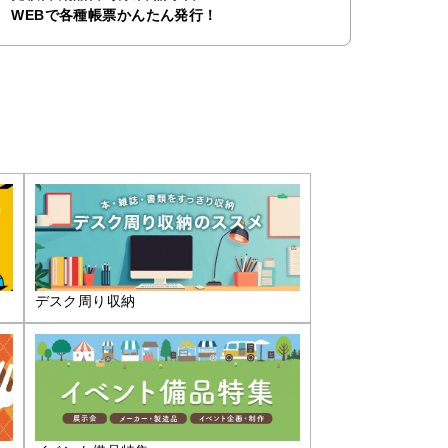
WEBで各種帳票かんたん発行！
デスク周り収納