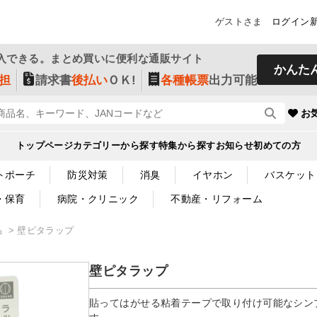
ゲストさま
ログイン
入できる。まとめ買いに便利な通販サイト
かんた
担
請求書
後払い
ＯＫ!
各種帳票
出力可能
お
トップページ
カテゴリーから探す
特集から探す
お知らせ
初めての方
トポーチ
防災対策
消臭
イヤホン
バスケット
・保育
病院・クリニック
不動産・リフォーム
品
壁ピタラップ
壁ピタラップ
貼ってはがせる粘着テープで取り付け可能なシン