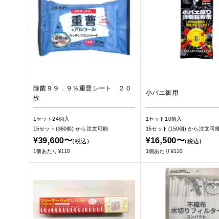
除菌９９．９％重曹シート ２０
小バエ御用
枚
1セット24個入
1セット10個入
15セット(360個)
から注文可能
15セット(150個)
から注文可
¥39,600〜
¥16,500〜
(税込)
(税込)
1個あたり¥110
1個あたり¥110