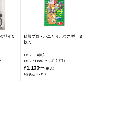
浅型４０
粘着プロ・ハエとりハウス型 ３
枚入
1セット10個入
能
1セット(10個)
から注文可能
¥1,100〜
(税込)
1個あたり¥110