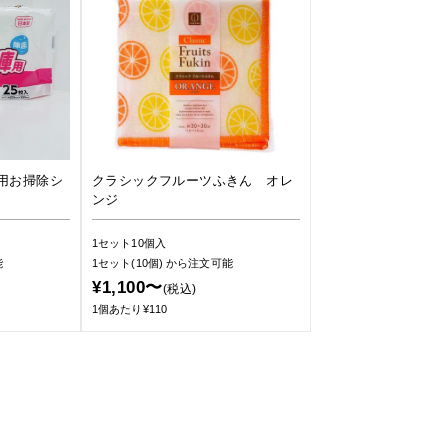
用お掃除シ
クラシックフルーツふきん オレ
ンジ
1セット10個入
能
1セット(10個)
から注文可能
¥1,100〜
(税込)
1個あたり¥110